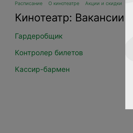
Расписание
О кинотеатре
Акции и скидки
П
Кинотеатр: Вакансии
Гардеробщик
Контролер билетов
Кассир-бармен