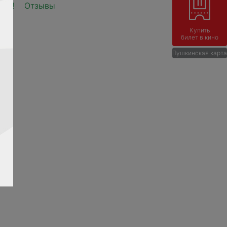
айн!
Отзывы
Купить
билет в кино
Пушкинская карта