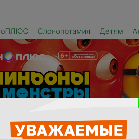
ноПЛЮС
Слонопотамия
Детям
А
1
2