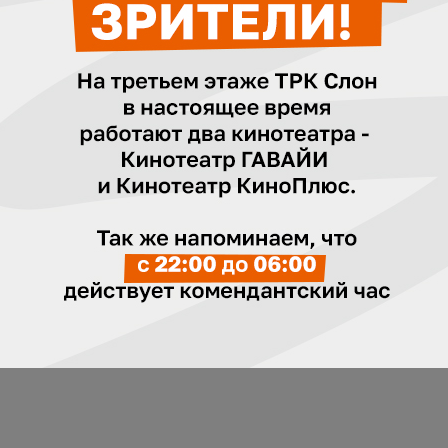
ушкинская карта
Работа в кинотеатре
Купи билет онл