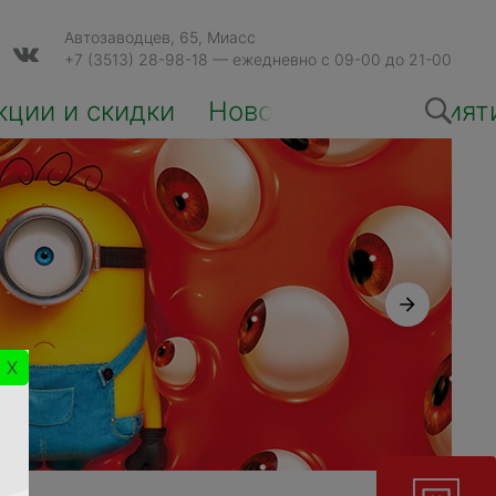
Автозаводцев, 65, Миасс
+7 (3513) 28-98-18
— ежедневно с 09-00 до 21-00
кции и скидки
Новости и мероприят
X