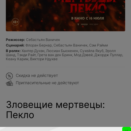
Режиссер:
Себастьян Ваничек
Сценарий:
Флоран Бернар, Себастьян Ваничек, Сэм Рэйми
В ролях:
Хантер Духэн, Люсиан Бьюкенен, Сухейла Якуб, Эролл
Шанд, Тэнди Райт, Грета ван ден Бринк, Мод Дэвей, Джордж Пуллар,
Кеану Карим, Виктори Ндукве
Скидка не действует
Пригласительные не действуют
Зловещие мертвецы:
Пекло
ужасы