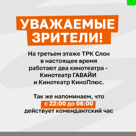
X
( Новая Зеландия, США, Канада) 109
мин.
вс 9 августа
пн 10 августа
вт 11 августа
ср 12 августа
Сеансы на сегодня, 9 августа (
03:37:18
)
22:50
330 р.
Купить
Бронировать