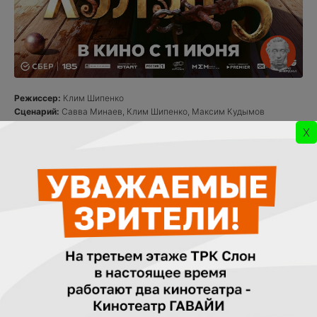
Режиссер:
Клим Шипенко
Сценарий:
Савва Минаев, Клим Шипенко, Максим Кудымов
В ролях:
Милош Бикович, Павел Прилучный, Кристина Асмус, Иван
X
Охлобыстин, Александр Самойленко, Мария Миронова, Ольга
Дибцева, Наталья Рогожкина, Сергей Соцердотский, Кирилл Нагиев
Действует скидка
Пригласительные действуют
Холоп 3
комедия, приключения