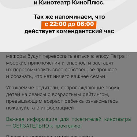
(Россия) 140 мин.
Супруги Лена и Борис Вяземские готовы продать
семейную компанию, развестись и скорее забыть
друг друга. Только вот у их детей совсем другие
планы: Милана и Елисей обращаются к Грише
и его команде, чтобы спасти семью. Теперь
мажоры будут перевоспитываться в эпоху Петра I:
морские приключения и опасности заставят
их переосмыслить свое собственное прошлое
и осознать, что нет ничего важнее семьи.
Уважаемые родители, сопровождающие своих
детей на сеансы с возрастным рейтингом,
превышающим возраст ребенка ознакомьтесь
пожалуйста с информацией -
Важная информация для посетителей кинотеатра
— ОБЯЗАТЕЛЬНО к прочтению!
В связи с участившимися случаями