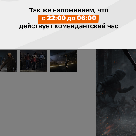
ившимися случаями фальсификации фото документов, у
одтверждения возраста зрителя принимаются только ор
а
Трейлер