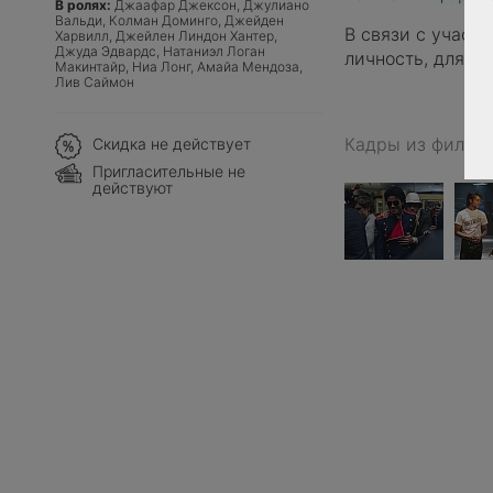
В ролях:
Джаафар Джексон, Джулиано
Вальди, Колман Доминго, Джейден
В связи с участ
Харвилл, Джейлен Линдон Хантер,
Джуда Эдвардс, Натаниэл Логан
личность, для п
Макинтайр, Ниа Лонг, Амайа Мендоза,
Лив Саймон
Кадры из фильм
Скидка не действует
Пригласительные не
действуют