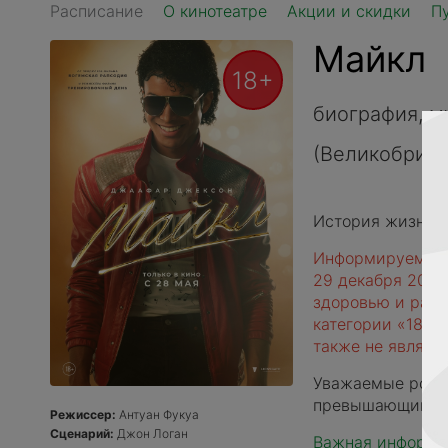
Расписание
О кинотеатре
Акции и скидки
П
Майкл
18+
биография, м
(Великобрита
История жизни к
Информируем вас
29 декабря 2010
здоровью и разв
категории «18+»
также не являет
Уважаемые родит
превышающим во
Режиссер:
Антуан Фукуа
Сценарий:
Джон Логан
Важная информа