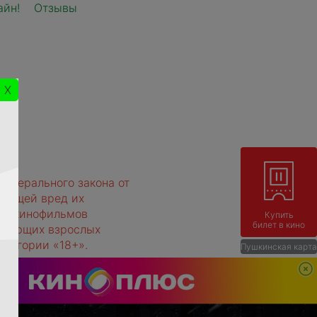
айн!
Отзывы
X
Федерального закона от
няющей вред их
тру кинофильмов
Купить
билет в кино
ождающих взрослых
атегории «18+».
Пушкинская карта
тным рейтингом,
й -
чтению!