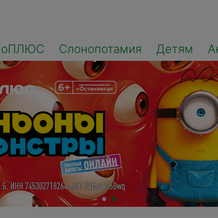
ноПЛЮС
Слонопотамия
Детям
А
1
2