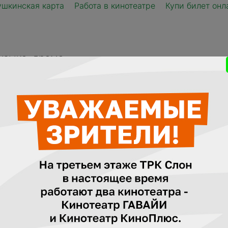
ушкинская карта
Работа в кинотеатре
Купи билет онл
узыка, драма
ния, США) 133 мин.
ороля поп-музыки Майкла Джексона.
, что в соответствии с положениями части 2 статьи 11 
 года N 436-ФЗ «О защите детей от информации, причи
итию», кинотеатры не имеют права допускать к просмо
 детей, не достигших возраста 18 лет. Наличие сопров
ся основанием для допуска детей в кинозал на фильмы к
ели, сопровождающие своих детей на сеансы с возрас
зраст ребенка ознакомьтесь пожалуйста с информацие
ция для посетителей кинотеатра — ОБЯЗАТЕЛЬНО к про