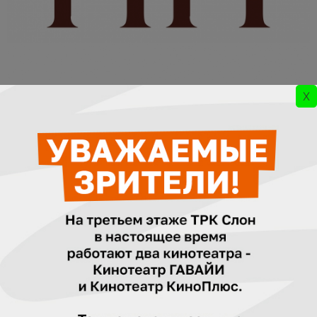
X
Ежедневно с 10 до 22
Сайт:
https://vk.com/fifimiass
FIFI
Магазин женской одежды
Модная женская одежда от лучших российских