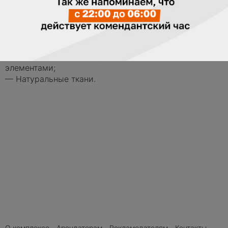
дизайнеров для успешных современных леди.
—
Современная классика для успешных женщин;
— Элегантные модели в яркой цветовой палитре;
— Изысканные линии для создания романтического
образа;
— Повседневная комфортная одежда с модными
элементами;
— Натуральные ткани.
О комплексе
Арендаторам
Рекламодателям
Контакты