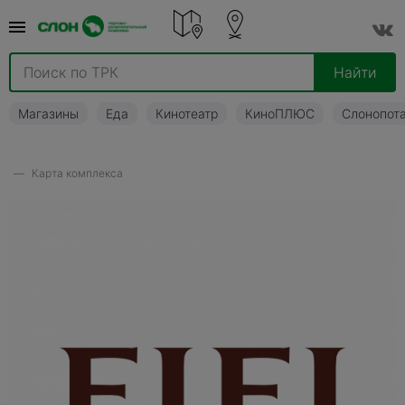
Найти
Магазины
Еда
Кинотеатр
КиноПЛЮС
Слонопот
Карта комплекса