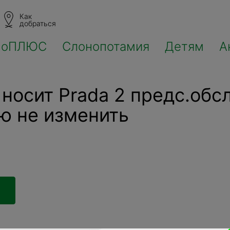
Как
добраться
ноПЛЮС
Слонопотамия
Детям
А
носит Prada 2 предс.обсл
ю не изменить