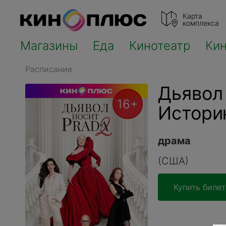
Карта
комплекса
Магазины
Еда
Кинотеатр
Ки
Расписание
Дьявол 
16+
Истори
драма
(США)
Купить билет