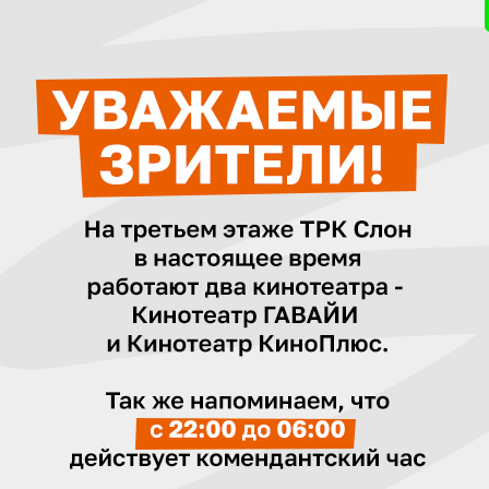
ируется следующим образом:
сначала осуществляется
 «Дьявол носит Prada 2» (продолжительность 2 часа),
з
енить» (продолжительность 8 минут 37 секунд)​
о журнала Миранда Пристли борется за рекламные конт
цей Эмили Чарлтон, ныне руководительницей конкурир
реживают кризис, Миранда готовится уйти на пенсию.
то в соответствии с положениями части 2 статьи 11 Федерально
З «О защите детей от информации, причиняющей вред их здоровь
ускать к просмотру кинофильмов категории «18+» детей, не дост
ающих взрослых также не является основанием для допуска дет
понимание!
а
Трейлер