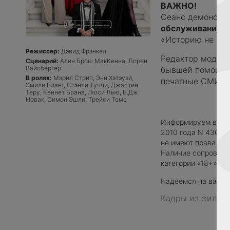
ВАЖНО!
Сеанс демонстр
обслуживание
—
«Историю не изм
Режиссер:
Дэвид Фрэнкел
Редактор модног
Сценарий:
Алин Брош МакКенна, Лорен
Вайсбергер
бывшей помощни
В ролях:
Мэрил Стрип, Энн Хэтэуэй,
печатные СМИ пе
Эмили Блант, Стэнли Туччи, Джастин
Теру, Кеннет Брана, Люси Лью, Б.Дж.
Новак, Симон Эшли, Трейси Томс
Информируем вас, ч
2010 года N 436-Ф
не имеют права доп
Наличие сопровожд
категории «18+».
Надеемся на ваше 
Кадры из фильм