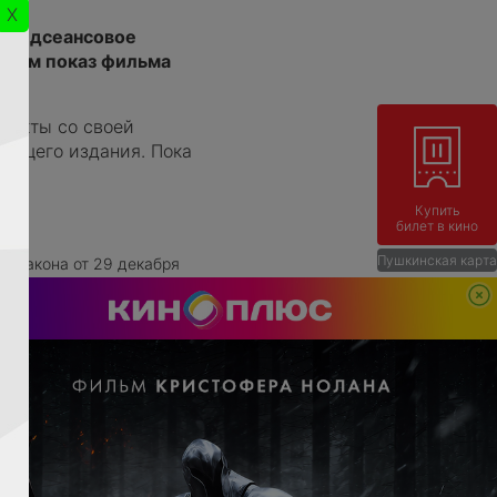
X
 предсеансовое
атем показ фильма
ракты со своей
ующего издания. Пока
Купить
билет в кино
Пушкинская карта
го закона от 29 декабря
ю и развитию», кинотеатры
игших возраста 18 лет.
ей в кинозал на фильмы