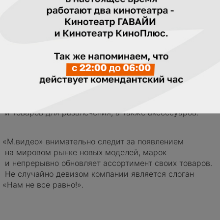
«
М.видео».
В магазине М.Видео можно приобрести
компьютерную, видео, фото-технику, бытовую
электронику и многие другие качественные товары
новейшего поколения!
«
М.Видео» предлагает своим покупателям порядка 20
000 наименований аудио/видео и цифровой техники,
мелкой и крупной бытовой техники, медиа товаров
и товаров для развлечения, а также аксессуаров.
«
М.видео» внимательно следит за появлением
на мировом рынке новых моделей, марок
и непрерывно обновляет ассортимент своих товаров.
Не случайно девизом компании является слоган
«
Нам не все равно!».