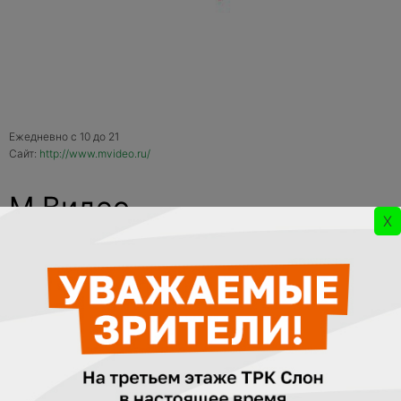
Ежедневно с 10 до 21
Сайт:
http://www.mvideo.ru/
М.Видео
X
«
М.видео» — одна из ведущих российских розничных
сетей по продаже электроники и бытовой техники,
первая и единственная публичная компания в этой
области.
Компания была открыта в 1993 году и сейчас
в городах России работает более 200 гипермаркетов