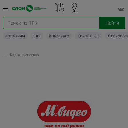
Найти
Магазины
Еда
Кинотеатр
КиноПЛЮС
Слонопот
Карта комплекса