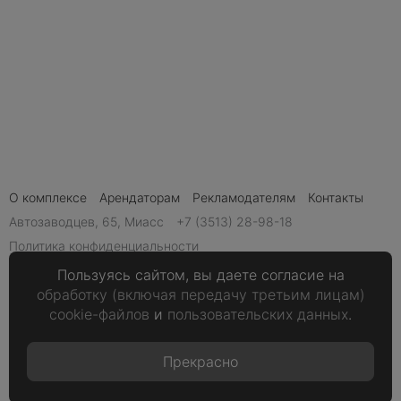
О комплексе
Арендаторам
Рекламодателям
Контакты
Автозаводцев, 65, Миасс
+7 (3513) 28-98-18
Политика конфиденциальности
Обработка персональных данных
Пользуясь сайтом, вы даете согласие на
обработку (включая передачу третьим лицам)
Кинотеатр
+7 (3513) 28-98-18
cookie-файлов
и
пользовательских данных
.
Прекрасно